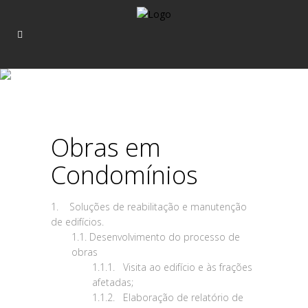
Obras em
Condomínios
1. Soluções de reabilitação e manutenção
de edifícios.
1.1. Desenvolvimento do processo de
obras
1.1.1. Visita ao edifício e às frações
afetadas;
1.1.2. Elaboração de relatório de