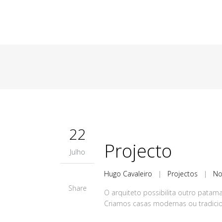
22
Projecto
Julho
Hugo Cavaleiro
|
Projectos
|
No
Share
O arquiteto possibilita outro patama
Criamos casas modernas ou tradicion